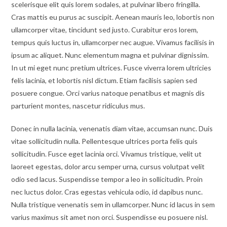
scelerisque elit quis lorem sodales, at pulvinar libero fringilla.
Cras mattis eu purus ac suscipit. Aenean mauris leo, lobortis non
ullamcorper vitae, tincidunt sed justo. Curabitur eros lorem,
tempus quis luctus in, ullamcorper nec augue. Vivamus facilisis in
ipsum ac aliquet. Nunc elementum magna et pulvinar dignissim.
In ut mi eget nunc pretium ultrices. Fusce viverra lorem ultricies
felis lacinia, et lobortis nisl dictum. Etiam facilisis sapien sed
posuere congue. Orci varius natoque penatibus et magnis dis
parturient montes, nascetur ridiculus mus.
Donec in nulla lacinia, venenatis diam vitae, accumsan nunc. Duis
vitae sollicitudin nulla. Pellentesque ultrices porta felis quis
sollicitudin. Fusce eget lacinia orci. Vivamus tristique, velit ut
laoreet egestas, dolor arcu semper urna, cursus volutpat velit
odio sed lacus. Suspendisse tempor a leo in sollicitudin. Proin
nec luctus dolor. Cras egestas vehicula odio, id dapibus nunc.
Nulla tristique venenatis sem in ullamcorper. Nunc id lacus in sem
varius maximus sit amet non orci. Suspendisse eu posuere nisl.