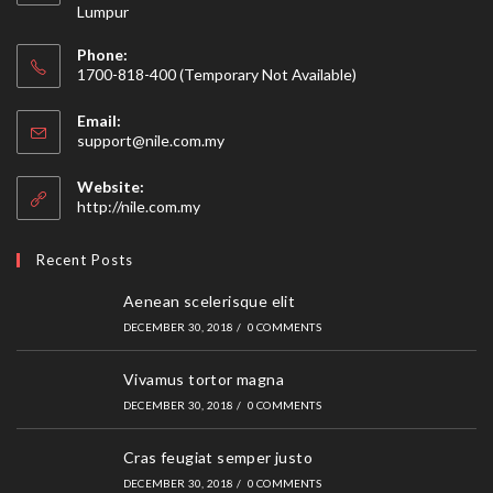
Lumpur
Phone:
1700-818-400 (Temporary Not Available)
Email:
Opens
support@nile.com.my
in
your
Website:
application
http://nile.com.my
Recent Posts
Aenean scelerisque elit
DECEMBER 30, 2018
/
0 COMMENTS
Vivamus tortor magna
DECEMBER 30, 2018
/
0 COMMENTS
Cras feugiat semper justo
DECEMBER 30, 2018
/
0 COMMENTS