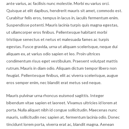
ante varius, ac facilisis nunc molestie. Morbi eu varius orci.
Quisque at elit dapibus, hendrerit mauris sit amet, commodo est.
Curabitur felis eros, tempus in lacus in, iaculis fermentum enim.
Suspendisse potenti. Mauris lacinia turpis quis magna egestas,
ut ullamcorper eros finibus. Pellentesque habitant morbi
tristique senectus et netus et malesuada fames ac turpis
egestas. Fusce gravida, urna ut aliquam scelerisque, neque dui
aliquam ex, at varius odio sapien et leo. Proin ultrices
condimentum risus eget vestibulum. Praesent volutpat mattis
rutrum. Mauris in diam odio. Aliquam dictum tempor libero non
feugiat. Pellentesque finibus, elit ac viverra scelerisque, augue
eros semper enim, nec blandit erat metus sed neque.
Mauris pulvinar urna rhoncus euismod sagittis. Integer
bibendum vitae sapien et laoreet. Vivamus ultricies id lorem at
porta. Nulla aliquet nibh id congue sollicitudin. Maecenas nunc
mauris, sollicitudin nec sapien at, fermentum lacinia odio. Donec
tincidunt lorem porta, viverra erat ac, blandit magna. Aenean