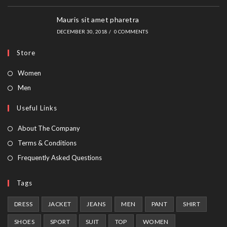
Mauris sit amet pharetra
DECEMBER 30, 2018
/
0 COMMENTS
Store
Opens
Women
in
Opens
Men
a
in
Useful Links
new
a
tab
new
About The Company
tab
Terms & Conditions
Frequently Asked Questions
Tags
DRESS
JACKET
JEANS
MEN
PANT
SHIRT
SHOES
SPORT
SUIT
TOP
WOMEN