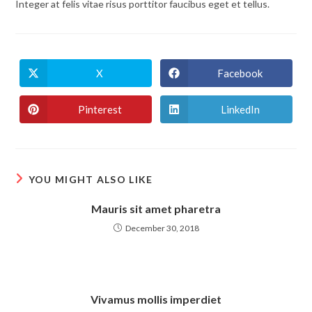
Integer at felis vitae risus porttitor faucibus eget et tellus.
X
Facebook
Opens
Opens
in
in
a
a
new
new
Pinterest
LinkedIn
Opens
Opens
window
window
in
in
a
a
new
new
window
window
YOU MIGHT ALSO LIKE
Mauris sit amet pharetra
December 30, 2018
Vivamus mollis imperdiet