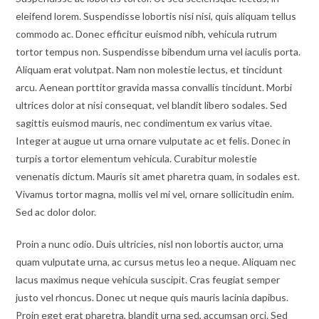
eleifend lorem. Suspendisse lobortis nisi nisi, quis aliquam tellus
commodo ac. Donec efficitur euismod nibh, vehicula rutrum
tortor tempus non. Suspendisse bibendum urna vel iaculis porta.
Aliquam erat volutpat. Nam non molestie lectus, et tincidunt
arcu. Aenean porttitor gravida massa convallis tincidunt. Morbi
ultrices dolor at nisi consequat, vel blandit libero sodales. Sed
sagittis euismod mauris, nec condimentum ex varius vitae.
Integer at augue ut urna ornare vulputate ac et felis. Donec in
turpis a tortor elementum vehicula. Curabitur molestie
venenatis dictum. Mauris sit amet pharetra quam, in sodales est.
Vivamus tortor magna, mollis vel mi vel, ornare sollicitudin enim.
Sed ac dolor dolor.
Proin a nunc odio. Duis ultricies, nisl non lobortis auctor, urna
quam vulputate urna, ac cursus metus leo a neque. Aliquam nec
lacus maximus neque vehicula suscipit. Cras feugiat semper
justo vel rhoncus. Donec ut neque quis mauris lacinia dapibus.
Proin eget erat pharetra, blandit urna sed, accumsan orci. Sed