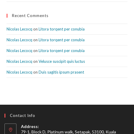
Recent Comments
Nicolas Lecocq
on
Litora torqent per conubia
Nicolas Lecocq
on
Litora torqent per conubia
Nicolas Lecocq
on
Litora torqent per conubia
Nicolas Lecocq
on
Velusce suscipit quis luctus
Nicolas Lecocq
on
Duis sagitis ipsum prasent
Contact Info
Address:
79-1, Block D, Platinum walk, Setapak, 53100, Kuala