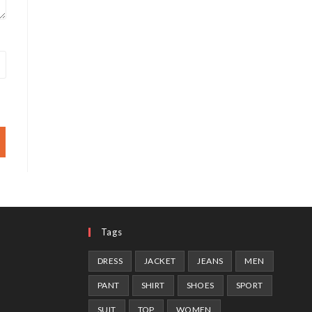
Tags
DRESS
JACKET
JEANS
MEN
PANT
SHIRT
SHOES
SPORT
SUIT
TOP
WOMEN