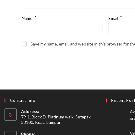
*
*
Name
Email
Save my name, email, and website in this browser for t
Contact Info
Recent Pos
Address:
Ae
79-1, Block D, Platinum walk, Setapak,
DE
53100, Kuala Lumpur
Vi
Phone: