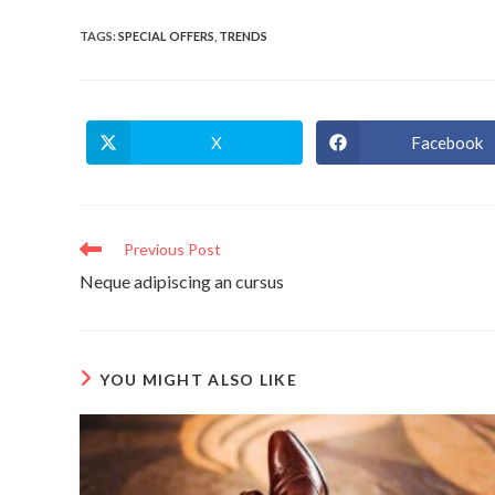
TAGS
:
SPECIAL OFFERS
,
TRENDS
X
Facebook
Opens
Opens
in
in
a
a
new
new
window
window
Read
Previous Post
more
Neque adipiscing an cursus
articles
YOU MIGHT ALSO LIKE