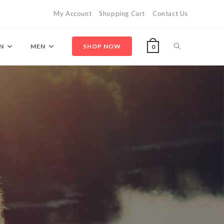
My Account
Shopping Cart
Contact Us
Toggle
N
MEN
SHOP NOW
0
website
search