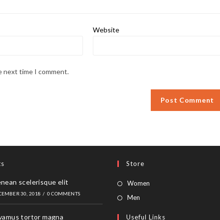
Website
he next time I comment.
ts
Store
nean scelerisque elit
Opens
Women
CEMBER 30, 2018
/
0 COMMENTS
in
Opens
Men
a
in
vamus tortor magna
Useful Links
new