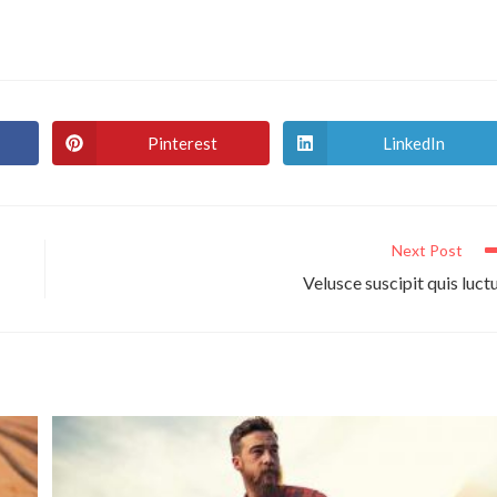
Pinterest
LinkedIn
Opens
Opens
in
in
a
a
new
new
window
window
Next Post
Velusce suscipit quis luct