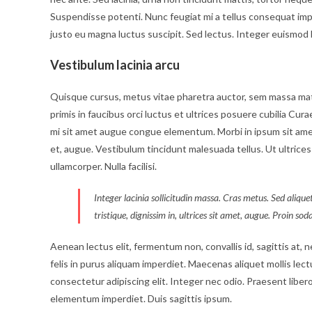
Suspendisse potenti. Nunc feugiat mi a tellus consequat imp
justo eu magna luctus suscipit. Sed lectus. Integer euismod 
Vestibulum lacinia arcu
Quisque cursus, metus vitae pharetra auctor, sem massa ma
primis in faucibus orci luctus et ultrices posuere cubilia Cura
mi sit amet augue congue elementum. Morbi in ipsum sit amet p
et, augue. Vestibulum tincidunt malesuada tellus. Ut ultrices 
ullamcorper. Nulla facilisi.
Integer lacinia sollicitudin massa. Cras metus. Sed aliquet
tristique, dignissim in, ultrices sit amet, augue. Proin sod
Aenean lectus elit, fermentum non, convallis id, sagittis at, neq
felis in purus aliquam imperdiet. Maecenas aliquet mollis lec
consectetur adipiscing elit. Integer nec odio. Praesent libero
elementum imperdiet. Duis sagittis ipsum.