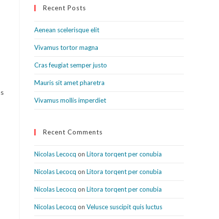
Recent Posts
Aenean scelerisque elit
Vivamus tortor magna
Cras feugiat semper justo
Mauris sit amet pharetra
as
Vivamus mollis imperdiet
Recent Comments
Nicolas Lecocq
on
Litora torqent per conubia
Nicolas Lecocq
on
Litora torqent per conubia
Nicolas Lecocq
on
Litora torqent per conubia
Nicolas Lecocq
on
Velusce suscipit quis luctus