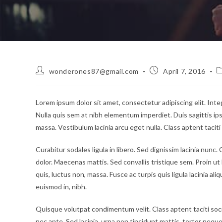
Post
Post
P
wonderones87@gmail.com
April 7, 2016
author:
published:
c
Lorem ipsum dolor sit amet, consectetur adipiscing elit. Inte
Nulla quis sem at nibh elementum imperdiet. Duis sagittis i
massa. Vestibulum lacinia arcu eget nulla. Class aptent tacit
Curabitur sodales ligula in libero. Sed dignissim lacinia nun
dolor. Maecenas mattis. Sed convallis tristique sem. Proin ut li
quis, luctus non, massa. Fusce ac turpis quis ligula lacinia al
euismod in, nibh.
Quisque volutpat condimentum velit. Class aptent taciti soc
nec ante. Sed lacinia, urna non tincidunt mattis, tortor neque a