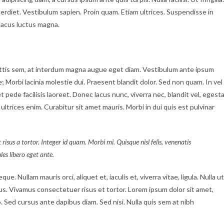
erdiet. Vestibulum sapien. Proin quam. Etiam ultrices. Suspendisse in
lacus luctus magna.
ttis sem, at interdum magna augue eget diam. Vestibulum ante ipsum
e; Morbi lacinia molestie dui. Praesent blandit dolor. Sed non quam. In vel
ede facilisis laoreet. Donec lacus nunc, viverra nec, blandit vel, egest
ultrices enim. Curabitur sit amet mauris. Morbi in dui quis est pulvinar
 risus a tortor. Integer id quam. Morbi mi. Quisque nisl felis, venenatis
ales libero eget ante.
ue. Nullam mauris orci, aliquet et, iaculis et, viverra vitae, ligula. Nulla ut
tus. Vivamus consectetuer risus et tortor. Lorem ipsum dolor sit amet,
. Sed cursus ante dapibus diam. Sed nisi. Nulla quis sem at nibh