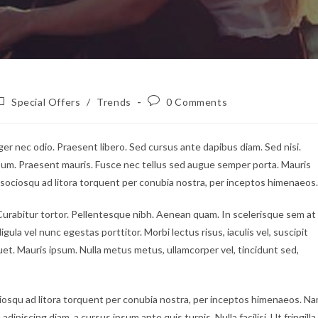
ost
Post
Special Offers
/
Trends
0 Comments
ategory:
comments:
ger nec odio. Praesent libero. Sed cursus ante dapibus diam. Sed nisi.
psum. Praesent mauris. Fusce nec tellus sed augue semper porta. Mauris
i sociosqu ad litora torquent per conubia nostra, per inceptos himenaeos.
c. Curabitur tortor. Pellentesque nibh. Aenean quam. In scelerisque sem at
gula vel nunc egestas porttitor. Morbi lectus risus, iaculis vel, suscipit
iquet. Mauris ipsum. Nulla metus metus, ullamcorper vel, tincidunt sed,
iosqu ad litora torquent per conubia nostra, per inceptos himenaeos. N
dipiscing diam, a cursus ipsum ante quis turpis. Nulla facilisi. Ut fringilla.